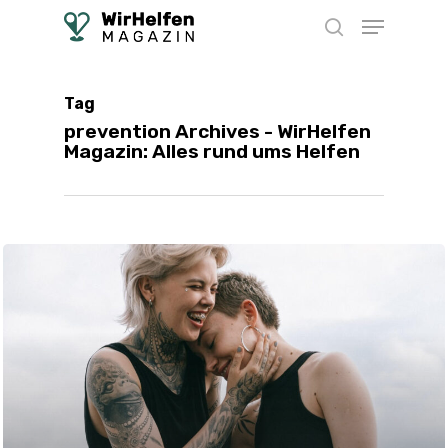
Skip
Menu
to
search
main
content
Tag
prevention Archives - WirHelfen
Magazin: Alles rund ums Helfen