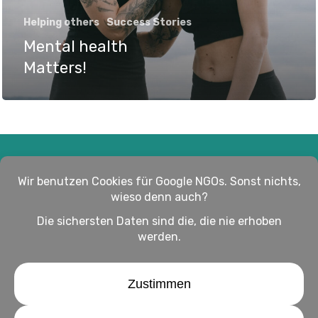
Helping others
Success Stories
Mental health
Matters!
Impressum
Haftungsausschluss
Datenschutz
twitter
facebook
linkedin
youtube