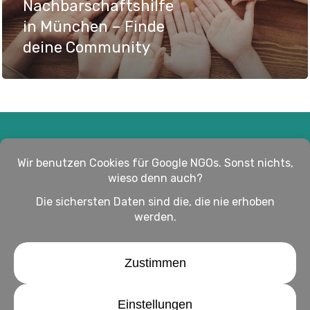
Nachbarschaftshilfe
in München – Finde
deine Community
Impressum
Haftungsausschluss
Datenschutz
twitter
facebook
linkedin
youtube
instagram