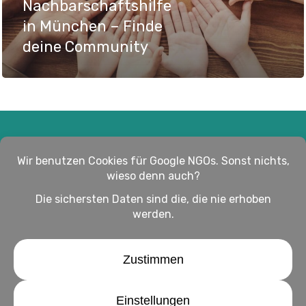
Nachbarschaftshilfe
in München – Finde
deine Community
Impressum
Haftungsausschluss
Datenschutz
twitter
facebook
linkedin
youtube
instagram