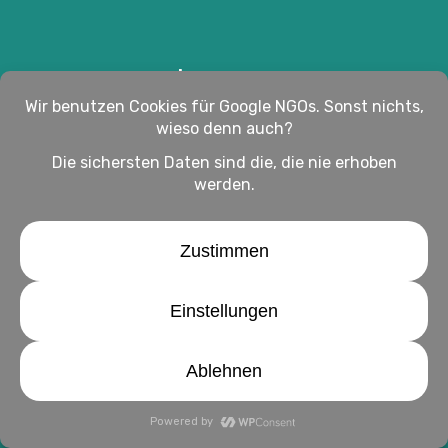
Impressum
Haftungsausschluss
Datenschutz
twitter
facebook
linkedin
youtube
instagram
© 2026 WirHelfen Magazin: Alles rund ums Helfen.