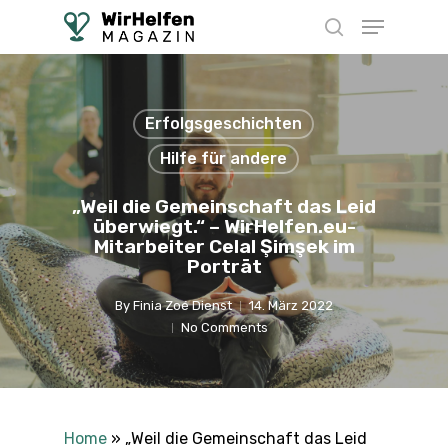
Skip
Menu
to
search
main
content
Erfolgsgeschichten
Hilfe für andere
„Weil die Gemeinschaft das Leid
überwiegt.“ – WirHelfen.eu-
Mitarbeiter Celal Şimşek im
Porträt
By
Finia Zoé Dienst
14. März 2022
No Comments
Home
»
„Weil die Gemeinschaft das Leid