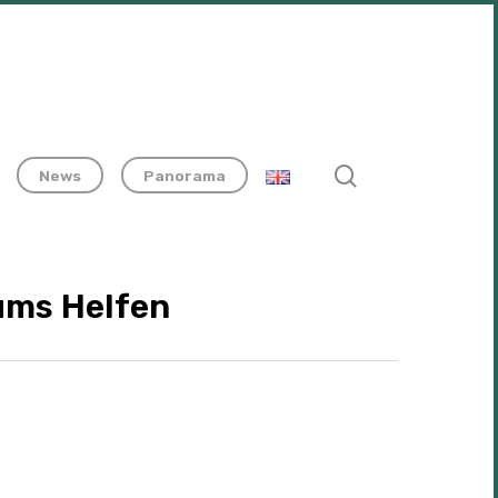
search
News
Panorama
 ums Helfen