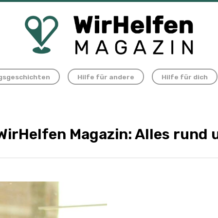
gsgeschichten
Hilfe für andere
Hilfe für dich
 WirHelfen Magazin: Alles rund