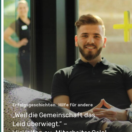
Erfolgsgeschichten
Hilfe für andere
„Weil die Gemeinschaft das
Leid überwiegt.“ –