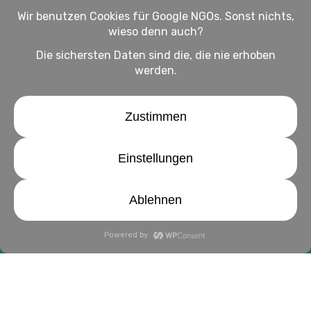
Impressum
Haftungsausschluss
Datenschutz
twitter
facebook
linkedin
youtube
instagram
© 2026 WirHelfen Magazin: Alles rund ums Helfen.