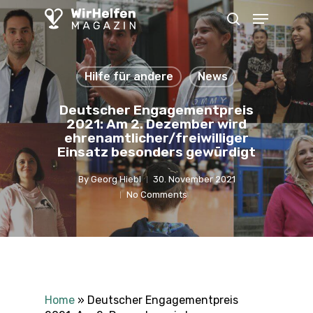
Skip
Menu
to
search
main
content
Hilfe für andere
News
Deutscher Engagementpreis
2021: Am 2. Dezember wird
ehrenamtlicher/freiwilliger
Einsatz besonders gewürdigt
By
Georg Hiebl
30. November 2021
No Comments
Home
»
Deutscher Engagementpreis