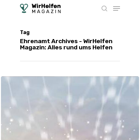
Skip
Menu
to
search
main
content
Tag
Ehrenamt Archives - WirHelfen
Magazin: Alles rund ums Helfen