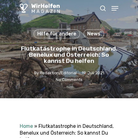
Skip
Menu
to
search
main
content
Hilfe für andere
News
Flutkatastrophe in Deutschland,
Benelux und Österreich: So
kannst Du helfen
By
Redaktion/Editorial
19. Juli 2021
No Comments
Home
»
Flutkatastrophe in Deutschland,
Benelux und Österreich: So kannst Du