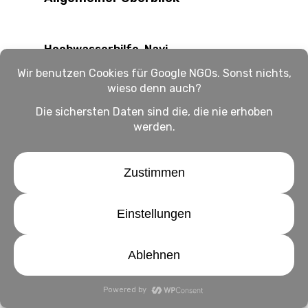
Hochwasserhilfe-Navi
Das Hochwasserhilfe-Navi ist eine
Initiative der Journalistin Elisabeth
Koblitz. Auf der laufend aktualisierten
Seite bekommst du einen schnellen und
gut sortierten Überblick über die
betroffenen Orte. Außerdem findest du
hier folgende Hilfsangebote:
Anlaufstellen für Hilfesuchende
Für Geld- und Sachspenden
Kontaktadressen und
Bankverbindungen von lokalen
Organisationen
Anlaufstellen für Sachspenden (in