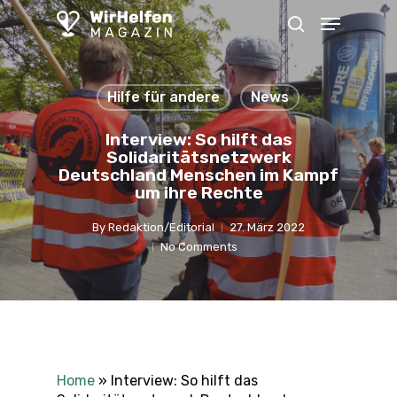
Skip
Menu
to
search
main
content
Hilfe für andere
News
Interview: So hilft das
Solidaritätsnetzwerk
Deutschland Menschen im Kampf
um ihre Rechte
By
Redaktion/Editorial
27. März 2022
No Comments
Home
»
Interview: So hilft das