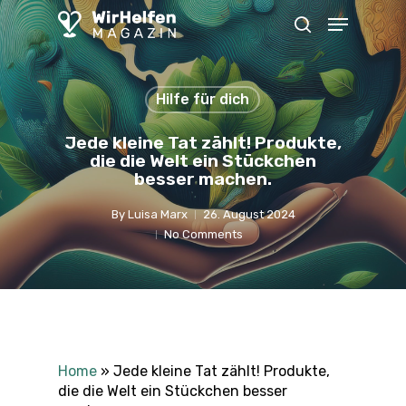
Skip
Menu
to
search
main
content
Hilfe für dich
Jede kleine Tat zählt! Produkte,
die die Welt ein Stückchen
besser machen.
By
Luisa Marx
26. August 2024
No Comments
Home
»
Jede kleine Tat zählt! Produkte,
die die Welt ein Stückchen besser