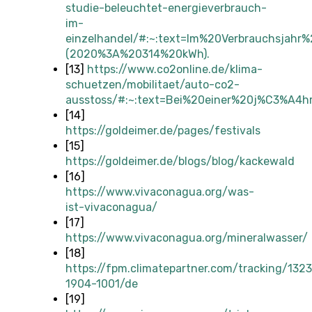
studie-beleuchtet-energieverbrauch-
im-
einzelhandel/#:~:text=Im%20Verbrauchsjahr
(2020%3A%20314%20kWh).
[13]
https://www.co2online.de/klima-
schuetzen/mobilitaet/auto-co2-
ausstoss/#:~:text=Bei%20einer%20j%C3%A4
[14]
https://goldeimer.de/pages/festivals
[15]
https://goldeimer.de/blogs/blog/kackewald
[16]
https://www.vivaconagua.org/was-
ist-vivaconagua/
[17]
https://www.vivaconagua.org/mineralwasser/
[18]
https://fpm.climatepartner.com/tracking/132
1904-1001/de
[19]