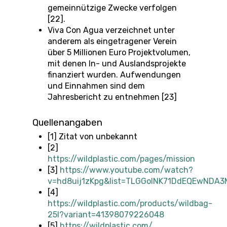
gemeinnützige Zwecke verfolgen
[22].
Viva Con Agua verzeichnet unter
anderem als eingetragener Verein
über 5 Millionen Euro Projektvolumen,
mit denen In- und Auslandsprojekte
finanziert wurden. Aufwendungen
und Einnahmen sind dem
Jahresbericht zu entnehmen [23]
Quellenangaben
[1] Zitat von unbekannt
[2]
https://wildplastic.com/pages/mission
[3]
https://www.youtube.com/watch?
v=hd8uij1zKpg&list=TLGGoINK71DdEQEwNDA3
[4]
https://wildplastic.com/products/wildbag-
25l?variant=41398079226048
[5]
https://wildplastic.com/