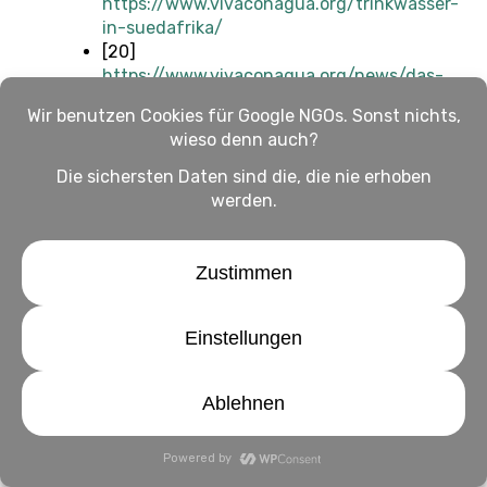
https://www.vivaconagua.org/trinkwasser-
in-suedafrika/
[20]
https://www.vivaconagua.org/news/das-
wins-projekt-in-bulungula-ein-
ganzheitlicher-ansatz/
[21]
https://planet-a.com/wp-
content/uploads/2022/12/wildplastic-
lca-summary-published.pdf
[22]
https://goldeimer.de/policies/legal-
notice
[23]
https://www.vivaconagua.org/wp-
content/uploads/2024/06/VcA-
Jahresbericht_2023_online_klein.pdf
Hamburg
Helfen
Helping Others