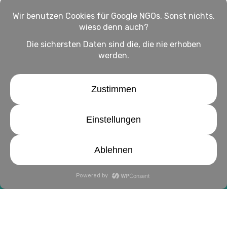
Impressum
Haftungsausschluss
Datenschutz
twitter
facebook
linkedin
youtube
instagram
© 2026 WirHelfen Magazin: Alles rund ums Helfen.