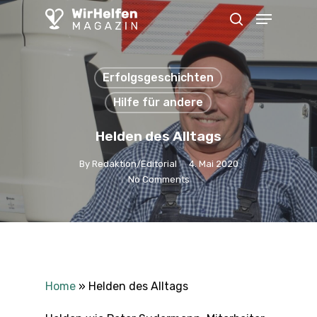
Skip
Menu
to
search
main
content
Erfolgsgeschichten
Hilfe für andere
Helden des Alltags
By
Redaktion/Editorial
4. Mai 2020
No Comments
Home
»
Helden des Alltags