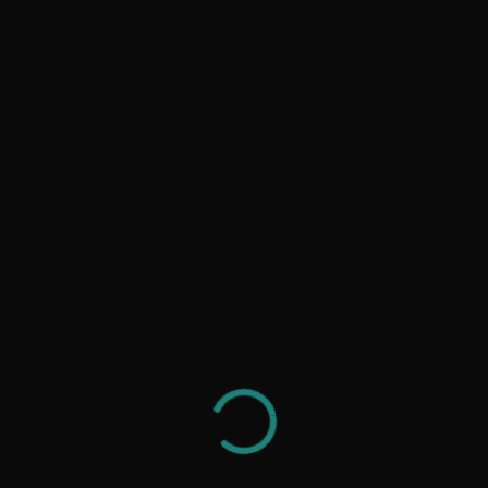
 aus München – Social Pop-up-St
 und Künstler*innen aus dem We
y
Redaktion/Editorial
6. April 2022
No Comments