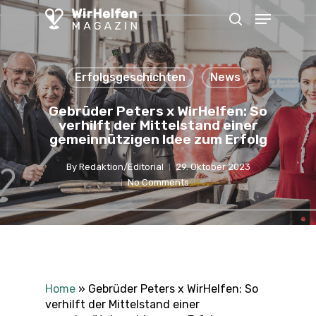
Skip
Menu
to
search
main
content
Erfolgsgeschichten
News
Gebrüder Peters x WirHelfen: So
verhilft der Mittelstand einer
gemeinnützigen Idee zum Erfolg
By
Redaktion/Editorial
29. Oktober 2023
No Comments
Home
»
Gebrüder Peters x WirHelfen: So
verhilft der Mittelstand einer