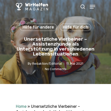
Skip
Menu
to
search
main
content
Hilfe für andere
Hilfe für dich
Unersetzliche Vierbeiner –
Assistenzhunde als
Unterstützung in verschiedenen
Lebenssituationen
By
Redaktion/Editorial
11. Mai 2021
No Comments
Home
»
Unersetzliche Vierbeiner –