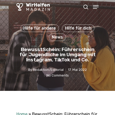
Skip
Menu
to
search
main
content
Hilfe für andere
Hilfe für dich
News
BewusstSchein: Führerschein
für Jugendliche im Umgang mit
Instagram, TikTok und Co.
By
Redaktion/Editorial
17. Mai 2022
No Comments
Home
»
BewusstSchein: Führerschein für