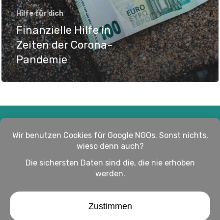
Hilfe für dich
Finanzielle Hilfe in
Zeiten der Corona-
Pandemie
Impressum
Haftungsausschluss
Datenschutz
twitter
facebook
linkedin
youtube