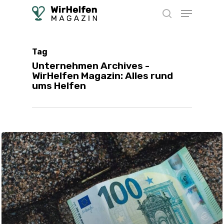
Skip
Menu
to
search
main
content
Tag
Unternehmen Archives -
WirHelfen Magazin: Alles rund
ums Helfen