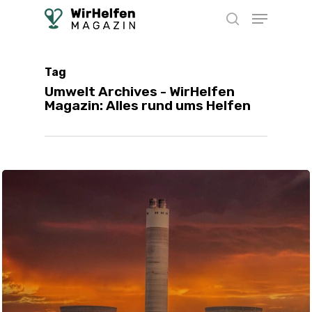
Skip
Menu
to
search
main
content
Tag
Umwelt Archives - WirHelfen
Magazin: Alles rund ums Helfen