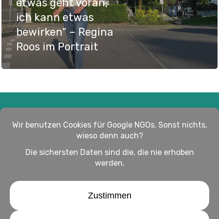
etwas geht voran,
ich kann etwas
bewirken“ – Regina
Roos im Portrait
Impressum
Haftungsausschluss
Datenschutz
twitter
facebook
linkedin
youtube