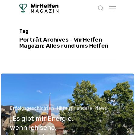
Skip
Menu
to
search
main
content
Tag
Porträt Archives - WirHelfen
Magazin: Alles rund ums Helfen
Erfolgsgeschichten
Hilfe für andere
News
„Es gibt mir Energie,
wenn ich sehe,