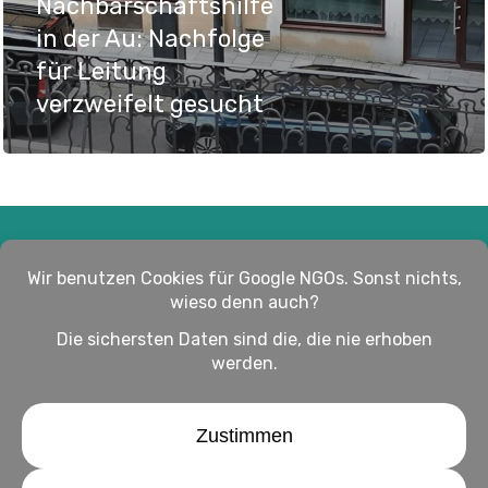
Nachbarschaftshilfe
in der Au: Nachfolge
für Leitung
verzweifelt gesucht
Impressum
Haftungsausschluss
Datenschutz
twitter
facebook
linkedin
youtube