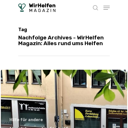
Skip
Menu
to
search
main
content
Tag
Nachfolge Archives - WirHelfen
Magazin: Alles rund ums Helfen
Hilfe für andere