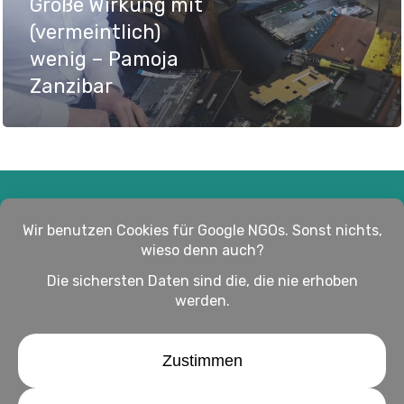
Große Wirkung mit
(vermeintlich)
wenig – Pamoja
Zanzibar
Impressum
Haftungsausschluss
Datenschutz
twitter
facebook
linkedin
youtube