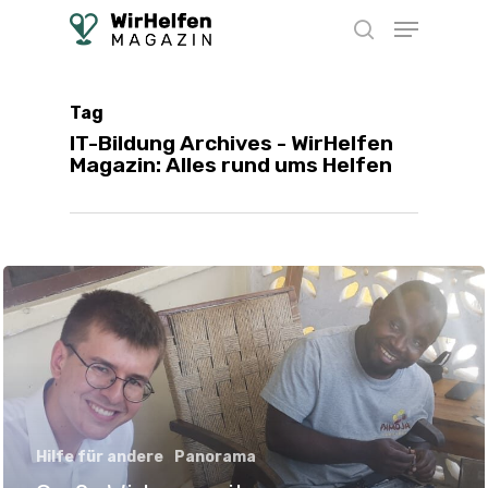
Skip
Menu
to
search
main
content
Tag
IT-Bildung Archives - WirHelfen
Magazin: Alles rund ums Helfen
Hilfe für andere
Panorama