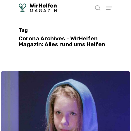
Skip
Menu
to
search
main
content
Tag
Corona Archives - WirHelfen
Magazin: Alles rund ums Helfen