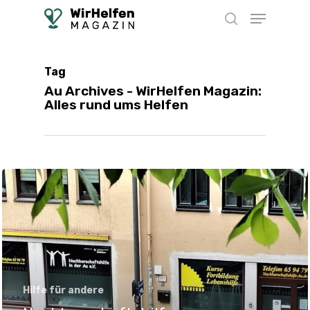
Skip
Menu
to
search
main
content
Tag
Au Archives - WirHelfen Magazin:
Alles rund ums Helfen
Hilfe für andere