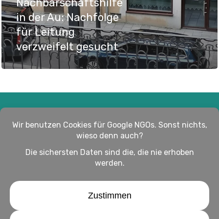
Nachbarschaftshilfe
in der Au: Nachfolge
für Leitung
verzweifelt gesucht
Impressum
Haftungsausschluss
Datenschutz
twitter
facebook
linkedin
youtube